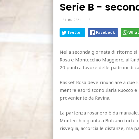
Serie B - second
21.04.2021
0
Twitter
Facebook
What
Nella seconda giornata di ritorno si
Rosa e Montecchio Maggiore; all'andat
20 punti a favore delle padroni di ca
Basket Rosa deve rinunciare a due lu
mentre esordiscono Ilaria Ruocco e l
proveniente da Ravina.
La partenza rosanero è da manuale, 
Montecchio giunta a Bolzano forte de
risveglia, accorcia le distanze, ma p