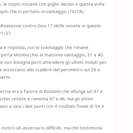
 le ospiti iniziano con piglio deciso e questa volta
ospiti che si portano in vantaggio (16/18).
altoatesine contro ben 17 delle venete in questo
21/27.
tta e risposta, con lo svantaggio che rimane
he porta Montecchio al massimo vantaggio, 31 a 40.
te non bisogna però attendere gli ultimi minuti per
e accorciano allo scadere dal perimetro sul 38 a
uarto.
inerzia ora a favore di Bolzano che allunga sul 47 a
cchio resiste e rimonta 47 a 46, ma gli ultimi
no a casa i due punti con il risultato finale di 54 a
 contro un avversario difficile, ma che testimonia