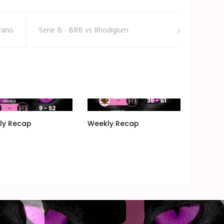
rano
Serie B - BRB vs Rhodigium
ly Recap
Weekly Recap