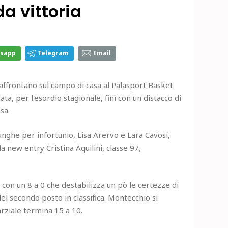
a vittoria
sapp
Telegram
Email
 affrontano sul campo di casa al Palasport Basket
a, per l'esordio stagionale, finì con un distacco di
sa.
nghe per infortunio, Lisa Arervo e Lara Cavosi,
a new entry Cristina Aquilini, classe 97,
con un 8 a 0 che destabilizza un pò le certezze di
l secondo posto in classifica. Montecchio si
arziale termina 15 a 10.