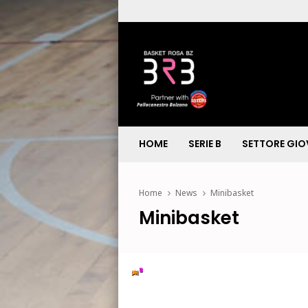
HOME
SERIE B
SETTORE GIO
Home
News
Minibasket
Minibasket