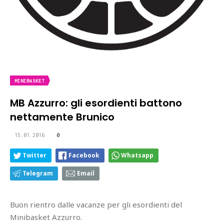
MINIBASKET
MB Azzurro: gli esordienti battono
nettamente Brunico
15.01.2016
0
Twitter
Facebook
Whatsapp
Telegram
Email
Buon rientro dalle vacanze per gli esordienti del
Minibasket Azzurro.