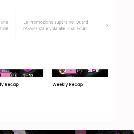
a una
La Promozione supera nei Quarti
tiva!
l'ASVicenza e vola alle Final Four!!
ly Recap
Weekly Recap