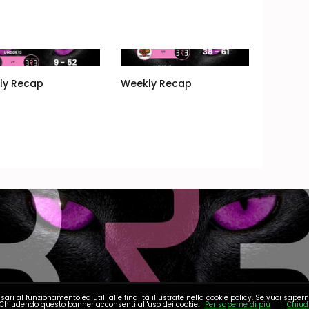
ly Recap
Weekly Recap
sari al funzionamento ed utili alle finalità illustrate nella cookie policy. Se vuoi sapern
Chiudendo questo banner acconsenti all'uso dei cookie.
Per saperne di più
Chiud