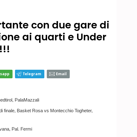
ante con due gare di
ione ai quarti e Under
!!!
sapp
Telegram
Email
dtirol, PalaMazzali
 di finale, Basket Rosa vs Montecchio Togheter,
vana, Pal. Fermi