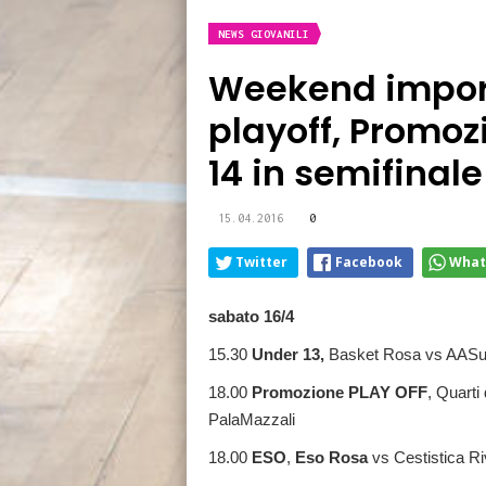
NEWS GIOVANILI
Weekend import
playoff, Promoz
14 in semifinale
15.04.2016
0
Twitter
Facebook
What
sabato 16/4
15.30
Under 13,
Basket Rosa vs AASue
18.00
Promozione PLAY OFF
, Quarti
PalaMazzali
18.00
ESO
,
Eso Rosa
vs Cestistica Ri