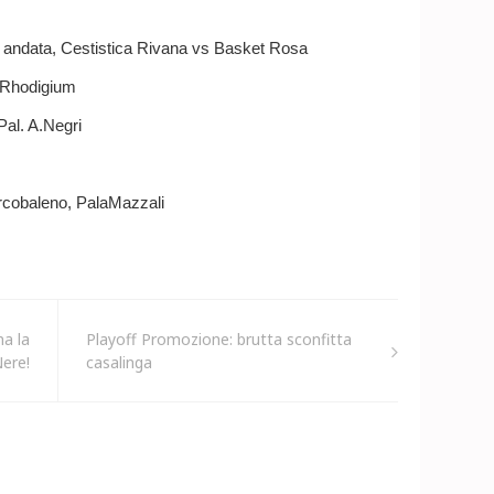
 andata, Cestistica Rivana vs Basket Rosa
 Rhodigium
al. A.Negri
rcobaleno, PalaMazzali
na la
Playoff Promozione: brutta sconfitta
Nere!
casalinga