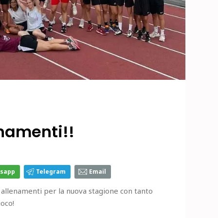
enamenti!!
sapp
Telegram
Email
i allenamenti per la nuova stagione con tanto
ioco!