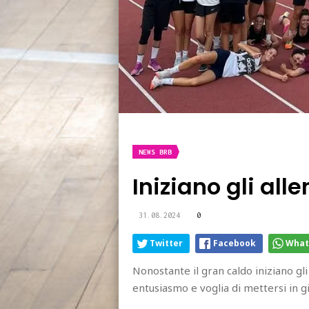
NEWS BRB
Iniziano gli all
31.08.2024
0
Twitter
Facebook
What
Nonostante il gran caldo iniziano gl
entusiasmo e voglia di mettersi in g