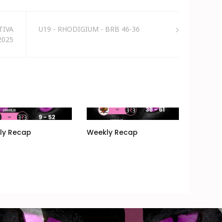
TIVA
U19 - RHODIGIUM - BRB 46-36
2025
ly Recap
Weekly Recap