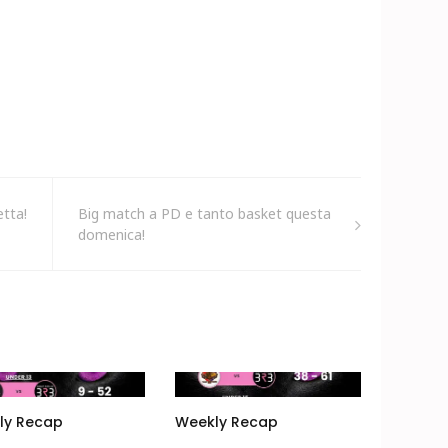
etta!
Big match a PD e tanto basket questa
domenica!
ly Recap
Weekly Recap