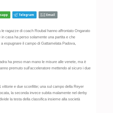
sapp
Telegram
Email
ata le ragazze di coach Roubal hanno affrontato Ongarato
e in casa ha perso solamente una partita e che
ta a espugnare il campo di Gattamelata Padova,
uadra ha preso man mano le misure alle venete, ma è
hanno premuto sull'acceleratore mettendo al sicuro i due
11 vittorie e due sconfitte; una sul campo della Reyer
iocata, la seconda invece subita malamente nel derby
vide la testa della classifica insieme alla società